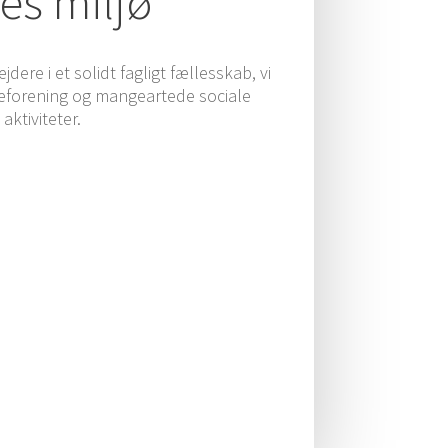
es miljø
de­re i et solidt fag­ligt fæl­les­skab, vi
­for­e­ning og man­gear­te­de soci­a­le
aktiviteter.