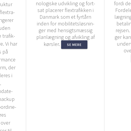
no­lo­gi­ske udvik­ling og fort­
for­di d
ruk­tur
sat pla­ce­rer fle­xtra­fik­ken i
For­de­
fle­xtra­
Dan­mark som et fyrtårn
læg­ning
n­ge­rer
inden for mobi­li­tets­løs­nin­
beta­li
g uden
ger med hen­sigts­mæs­sig
rej­sen.
tra­fik­
plan­læg­ning og afvik­ling af
ger kan 
re. Vi har
under­v
kørs­ler.
SE MERE
over
s på
for­man­ce
orm, der
e­res i
.
pda­te­
 back­up
or­di­ne­
res
d­over
cer til