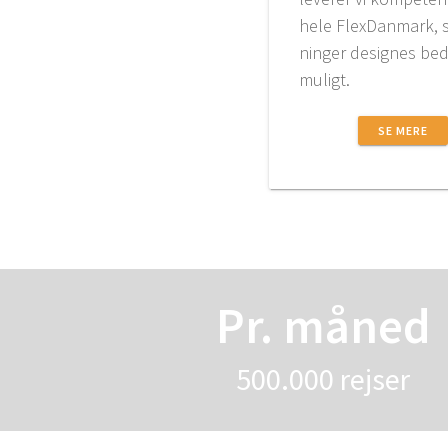
hele Fle­x­Dan­mark, 
nin­ger desig­nes be
muligt.
SE MERE
Pr. måned
500.000 rej­ser