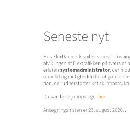
Sene­ste nyt
Hos Fle­x­Dan­mark spil­ler vores IT-løs­nin­
afvik­lin­gen af Fle­xtra­fik­ken på tværs af
erfa­ren
systemad­mi­ni­stra­tor
, der moti­
oppe­tid og mulig­he­den for at gøre en reel
tion, der udner­støt­ter kri­tisk infrastrukt
Du kan læse jobop­sla­get
her
Ansøg­nings­fri­sten er 23. august 2026. .