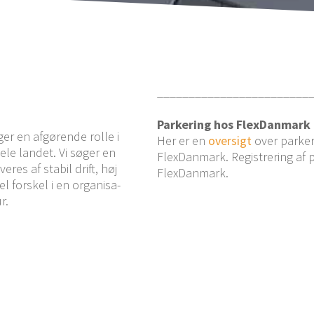
________________________
Par­ke­ring hos FlexDanmark
ger en afgø­ren­de rolle i
Her er en
over­sigt
over par­ke­
 hele lan­det. Vi søger en
Fle­x­Dan­mark. Regi­stre­ring af
ve­res af sta­bil drift, høj
FlexDanmark.
 for­skel i en orga­ni­sa­
ur.