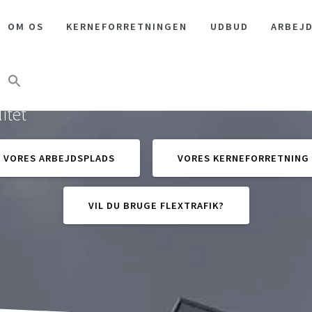
OM OS
KER­NE­FOR­RET­NIN­GEN
UDBUD
ARBEJD
igitale rygrad i Danmarks fleksible kollektive
itet
VORES ARBEJDSPLADS
VORES KERNEFORRETNING
VIL DU BRUGE FLEXTRAFIK?