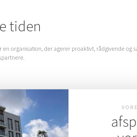
le tiden
 en orga­ni­sa­tion, der age­rer pro­ak­tivt, råd­gi­ven­de
dspartnere.
VORE
afspe