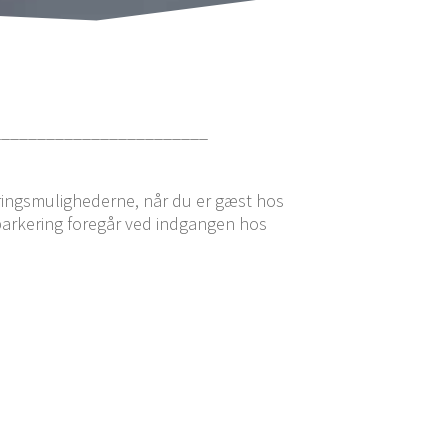
________________________
rings­mu­lig­he­der­ne, når du er gæst hos
 par­ke­ring fore­går ved ind­gan­gen hos