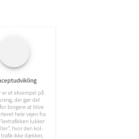
cep­t­ud­vik­ling
r er et eksem­pel på
s­ning, der gør det
or bor­ge­re at bli­ve
­te­ret hele vej­en fra
Fle­xtra­fik­ken luk­ker
­ler”, hvor den kol­
e tra­fik ikke dæk­ker,