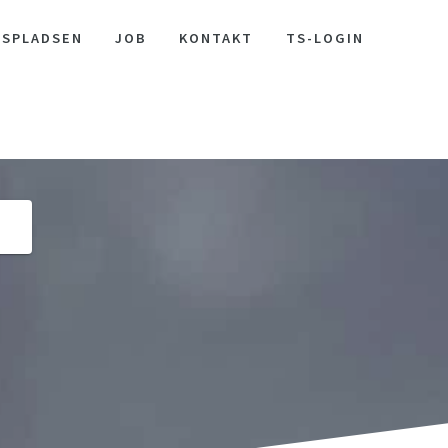
S­PLAD­SEN
JOB
KON­TAKT
TS-LOGIN