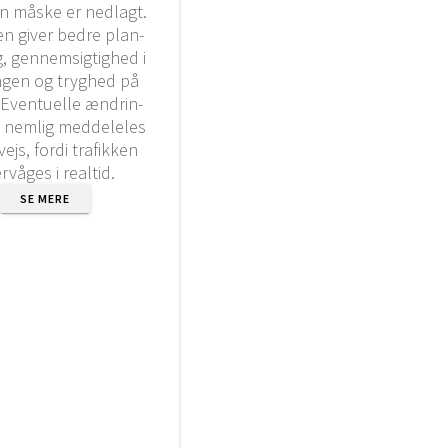
en måske er ned­lagt.
len giver bed­re plan­
, gen­nem­sig­tig­hed i
n­gen og tryg­hed på
 Even­tu­el­le ændrin­
nem­lig med­del­e­les
ejs, for­di tra­fik­ken
­vå­ges i real­tid.
SE MERE