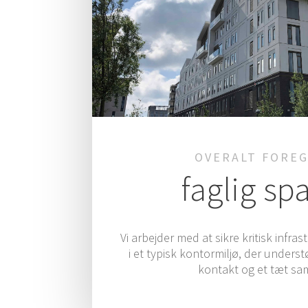
OVERALT FORE­
fag­lig sp
Vi arbej­der med at sikre kri­tisk infra­
i et typisk kon­tormil­jø, der under­st
kon­takt og et tæt s