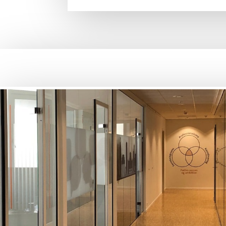
DART — Dan­marks DRT-
platform
LÆS MERE