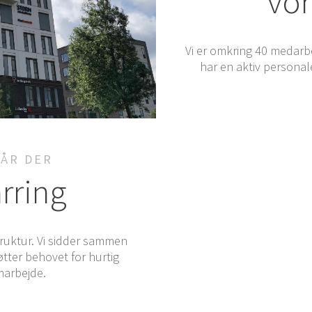
vor
Vi er omkring 40 med­ar­bej­
har en aktiv per­so­na­le
GÅR DER
arring
struk­tur. Vi sid­der sam­men
øt­ter beho­vet for hur­tig
amarbejde.