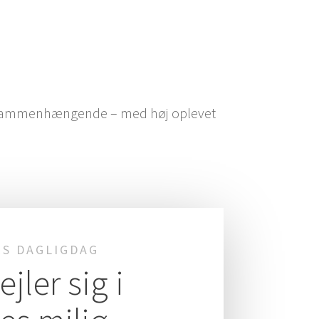
 og sam­men­hæn­gen­de – med høj ople­vet
S DAG­LIG­DAG
j­ler sig i