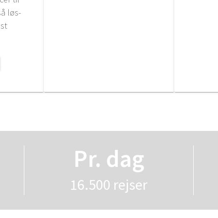
så løs­
dst
Pr. dag
16.500 rej­ser