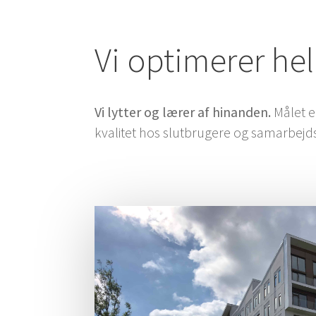
Vi opti­me­rer he
Vi lyt­ter og lærer af hinanden.
Målet er
kva­li­tet hos slut­bru­ge­re og samarbej