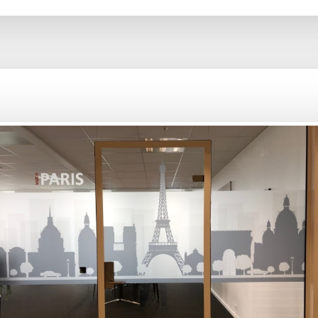
VOGN­KOM­MU­NI­KA­TION