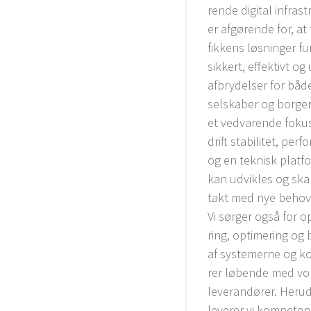
ren­de digi­tal infra­st
er afgø­ren­de for, at 
fik­kens løs­nin­ger fu
sik­kert, effek­tivt o
afbry­del­ser for både 
sel­ska­ber og bor­ge­
et ved­va­ren­de foku
drift sta­bi­li­tet, per­
og en tek­nisk plat­f
kan udvik­les og ska­l
takt med nye behov
Vi sør­ger også for o
ring, opti­me­ring og
af syste­mer­ne og ko
rer løben­de med vo
leve­ran­dø­rer. Her­u­
leve­rer vi kom­pe­ten­