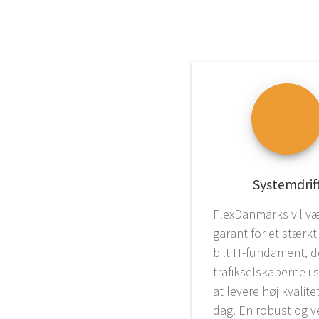
System­drif
Fle­x­Dan­marks vil v
garant for et stærkt
bilt IT-fun­­da­­ment, 
tra­fik­sel­ska­ber­ne i 
at leve­re høj kva­li­t
dag. En robust og ve