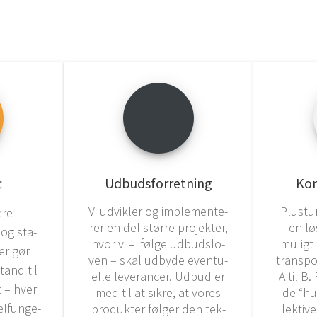
t
Udbud­s­for­ret­ning
Kon­
Vi udvik­ler og imple­men­te­
Plus­tu
ære
rer en del stør­re pro­jek­ter,
en lø
 og sta­
hvor vi – iføl­ge udbud­s­lo­
muligt f
der gør
ven – skal udby­de even­tu­
trans­por
stand til
el­le leve­ran­cer. Udbud er
A til B. 
et – hver
med til at sik­re, at vores
de “hul
l­fun­ge­
pro­duk­ter føl­ger den tek­
lek­ti­v