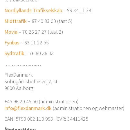
Nord­jyl­lands Tra­fik­sel­skab
– 99 34 11 34
Midt­tra­fik
– 87 40 83 00 (tast 5)
Movia
– 70 26 27 27 (tast 2)
Fyn­bus
– 63 11 22 55
Syd­tra­fik
– 76 60 86 08
.….….….….….…
Fle­x­Dan­mark
Sohn­gårds­holms­vej 2, st.
9000 Aal­borg
+45 96 20 45 50 (admi­ni­stra­tio­nen)
info@flexdanmark.dk
(admi­ni­stra­tio­nen og webmaster)
EAN: 5790 002 110 993 · CVR: 34411425
Åbning­sti­der: