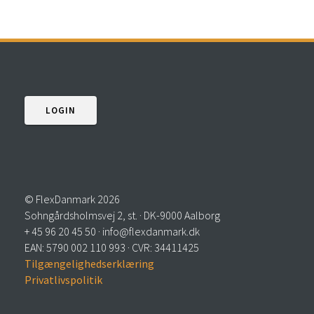
LOGIN
© Fle­x­Dan­mark 2026
Sohn­gårds­holms­vej 2, st. · DK-9000 Aalborg
+ 45 96 20 45 50 · info@flexdanmark.dk
EAN: 5790 002 110 993 · CVR: 34411425
Til­gæn­ge­lig­hed­ser­klæ­ring
Pri­vat­livspo­li­tik