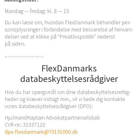
Man­dag — fre­dag: kl. 8 — 15
Du kan læse om, hvor­dan Fle­x­Dan­mark behand­ler per­
so­nop­lys­nin­ger i for­bin­del­se med besva­rel­se af hen­ven­
del­ser ved at klik­ke på “Pri­vat­livspo­li­tik” nederst
på siden.
.….….….….….…
Fle­x­Dan­marks
databeskyttelsesrådgiver
Hvis du har spørgs­mål om dine data­be­skyt­tel­ses­ret­tig­
he­der og kræ­ver ind­sigt mm., vil vi bede dig kon­tak­te
vores data­be­skyt­tel­ses­rå­d­gi­ver (DPO):
Hjul­mand­Kap­tain Advo­kat­part­ner­sel­skab
CVR-nr.: 32337120
dpo.flexdanmark@70151000.dk