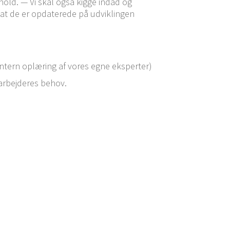
d­hold. — Vi skal også kigge indad og
 at de er opda­te­re­de på udvik­lin­gen
en intern oplæ­ring af vores egne eksperter)
ar­bej­de­res behov.