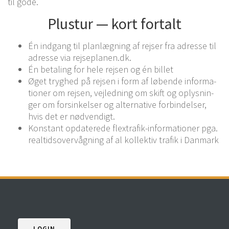
til gode.
Plus­tur — kort fortalt
Én ind­gang til plan­læg­ning af rej­ser fra adres­se til
adres­se via rejseplanen.dk.
Én beta­ling for hele rej­sen og én billet
Øget tryg­hed på rej­sen i form af løben­de infor­ma­
tio­ner om rej­sen, vej­led­ning om skift og oplys­nin­
ger om for­sin­kel­ser og alter­na­ti­ve for­bin­del­ser,
hvis det er nødvendigt.
Kon­stant opda­te­re­de flex­trafik-infor­ma­tio­ner pga.
real­tidsover­våg­ning af al kol­lek­tiv tra­fik i Danmark
LOGIN