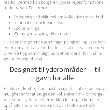
real­tid. Der­med kan bor­ge­re til­by­des rej­se­in­for­ma­tio­ner
under rej­sen. Fx i form af:
Vej­led­ning ved skift mel­lem kol­lek­ti­ve trafiktilbud
Infor­ma­tion om forsinkelser
Sporæn­drin­ger
Ændrin­ger i afgangstidspunkter
Hvis der er afgø­ren­de ændrin­ger på rej­sen, oply­ses bor­
ge­ren om alter­na­ti­ve for­bin­del­ser, så den sam­le­de rejse
bli­ver så tryg som muligt, uan­set om der er for­hin­drin­
ger under­vejs eller ej.
Desig­net til yder­om­rå­der — til
gavn for alle
Plus­tur er først og frem­mest desig­net til at skabe bedre
mulig­he­der for at bruge den kol­lek­ti­ve tra­fik for bor­ge­
re, der bor i yder­om­rå­der­ne. Men løs­nin­gen kom­mer
også alle andre rej­sen­de med den kol­lek­ti­ve tra­fik