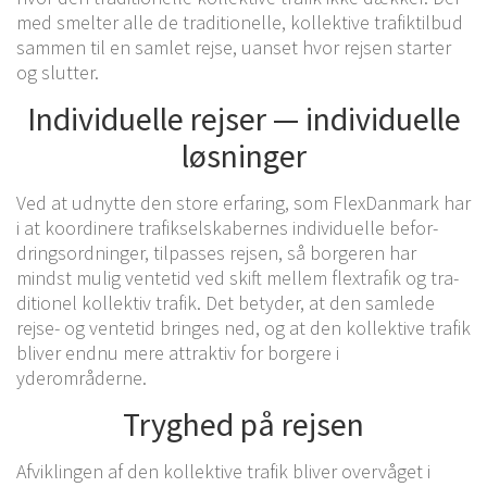
med smel­ter alle de tra­di­tio­nel­le, kol­lek­ti­ve tra­fik­til­bud
sam­men til en sam­let rejse, uan­set hvor rej­sen star­ter
og slutter.
Indi­vi­du­el­le rej­ser — indi­vi­du­el­le
løsninger
Ved at udnyt­te den store erfa­ring, som Fle­x­Dan­mark har
i at koor­di­ne­re tra­fik­sel­ska­ber­nes indi­vi­du­el­le befor­
drings­ord­nin­ger, til­pas­ses rej­sen, så bor­ge­ren har
mindst mulig ven­te­tid ved skift mel­lem flex­trafik og tra­
di­tio­nel kol­lek­tiv tra­fik. Det bety­der, at den sam­le­de
rejse- og ven­te­tid brin­ges ned, og at den kol­lek­ti­ve tra­fik
bli­ver endnu mere attrak­tiv for bor­ge­re i
yderområderne.
Tryg­hed på rejsen
Afvik­lin­gen af den kol­lek­ti­ve tra­fik bli­ver over­vå­get i