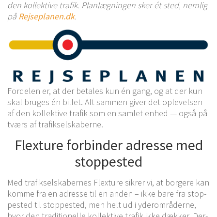
den kol­lek­ti­ve tra­fik. Plan­læg­nin­gen sker ét sted, nem­lig
på
Rejseplanen.dk
.
For­de­len er, at der beta­les kun én gang, og at der kun
skal bru­ges én bil­let. Alt sam­men giver det ople­vel­sen
af den kol­lek­ti­ve tra­fik som en sam­let enhed — også på
tværs af trafikselskaberne.
Fle­x­tu­re for­bin­der adres­se med
stoppested
Med tra­fik­sel­ska­ber­nes Fle­x­tu­re sik­rer vi, at bor­ge­re kan
komme fra en adres­se til en anden – ikke bare fra stop­
pe­sted til stop­pe­sted, men helt ud i yder­om­rå­der­ne,
hvor den tra­di­tio­nel­le kol­lek­ti­ve tra­fik ikke dæk­ker. Der­